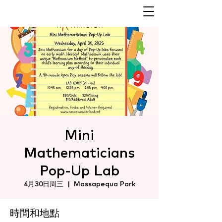
Mini
Mathematicians
Pop-Up Lab
4月30日周三
  |  
Massapequa Park
時間和地點