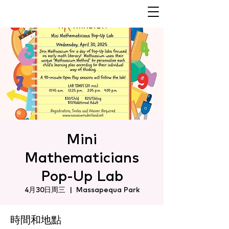
Mini
Mathematicians
Pop-Up Lab
4月30日周三
  |  
Massapequa Park
時間和地點