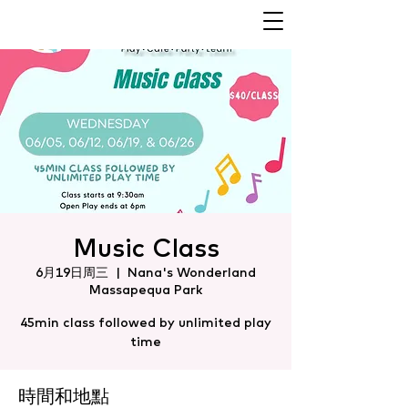
Music Class
6月19日周三
  |  
Nana's Wonderland
Massapequa Park
45min class followed by unlimited play
time
時間和地點