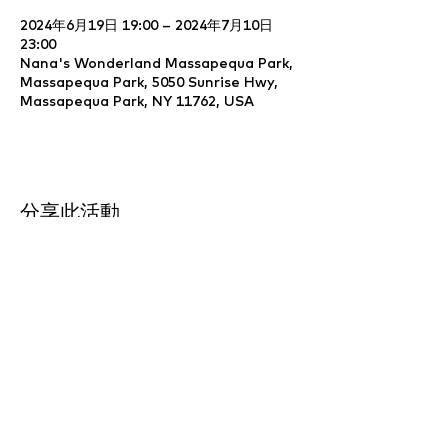
2024年6月19日 19:00 – 2024年7月10日
23:00
Nana's Wonderland Massapequa Park,
Massapequa Park, 5050 Sunrise Hwy,
Massapequa Park, NY 11762, USA
分享此活動
Website Development & Design by
YCS