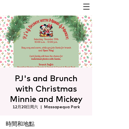
PJ's and Brunch
with Christmas
Minnie and Mickey
12月20日周六
  |  
Massapequa Park
時間和地點