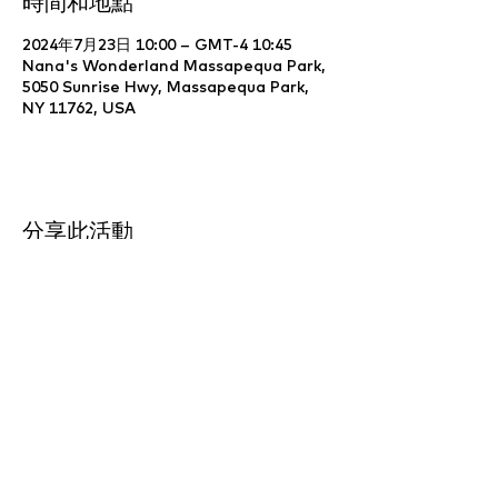
時間和地點
2024年7月23日 10:00 – GMT-4 10:45
Nana's Wonderland Massapequa Park,
5050 Sunrise Hwy, Massapequa Park,
NY 11762, USA
分享此活動
Website Development & Design by
YCS