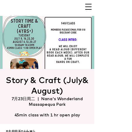
Story & Craft (July&
August)
7月23日周二
  |  
Nana's Wonderland
Massapequa Park
45min class with 1 hr open play